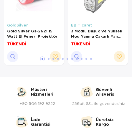
GoldSilver
EB Ticaret
Gold Silver Gs-2621 15
3 Modlu Düşük Ve Yüksek
Watt El Feneri Projektör
Mod Yanma Çakarlı Yan
Tarafı Yüksek Led Işıklı
TÜKENDİ
TÜKENDİ
Uzun Şarj Özelliği El
Feneri
Müşteri
Güvenli
Hizmetleri
Alışveriş
+90 506 192 9222
256bit SSL ile güvendesiniz
İade
Ücretsiz
Garantisi
Kargo