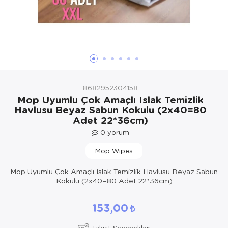
Yöresel Elbise
Kozmetik, Kişisel Bakım ve Sağlık
8682952304158
Mop Uyumlu Çok Amaçlı Islak Temizlik
Havlusu Beyaz Sabun Kokulu (2x40=80
Adet 22*36cm)
0
yorum
Mop Wipes
Mop Uyumlu Çok Amaçlı Islak Temizlik Havlusu Beyaz Sabun
Kokulu (2x40=80 Adet 22*36cm)
153,00
Taksit Seçenekleri