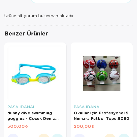
Ürüne ait yorum bulunmamaktadır.
Benzer Ürünler
PASAJDANAL
PASAJDANAL
dunny dive swımmıng
Okullar Için Profesyonel 5
goggles - Çocuk Deniz
Numara Futbol Topu.8080
Gözlüğü
500,00
200,00