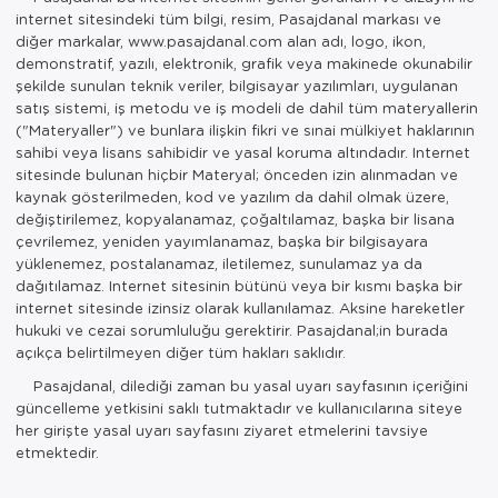
internet sitesindeki tüm bilgi, resim, Pasajdanal markası ve
diğer markalar, www.pasajdanal.com alan adı, logo, ikon,
demonstratif, yazılı, elektronik, grafik veya makinede okunabilir
şekilde sunulan teknik veriler, bilgisayar yazılımları, uygulanan
satış sistemi, iş metodu ve iş modeli de dahil tüm materyallerin
("Materyaller") ve bunlara ilişkin fikri ve sınai mülkiyet haklarının
sahibi veya lisans sahibidir ve yasal koruma altındadır. Internet
sitesinde bulunan hiçbir Materyal; önceden izin alınmadan ve
kaynak gösterilmeden, kod ve yazılım da dahil olmak üzere,
değiştirilemez, kopyalanamaz, çoğaltılamaz, başka bir lisana
çevrilemez, yeniden yayımlanamaz, başka bir bilgisayara
yüklenemez, postalanamaz, iletilemez, sunulamaz ya da
dağıtılamaz. Internet sitesinin bütünü veya bir kısmı başka bir
internet sitesinde izinsiz olarak kullanılamaz. Aksine hareketler
hukuki ve cezai sorumluluğu gerektirir. Pasajdanal;in burada
açıkça belirtilmeyen diğer tüm hakları saklıdır.
Pasajdanal, dilediği zaman bu yasal uyarı sayfasının içeriğini
güncelleme yetkisini saklı tutmaktadır ve kullanıcılarına siteye
her girişte yasal uyarı sayfasını ziyaret etmelerini tavsiye
etmektedir.