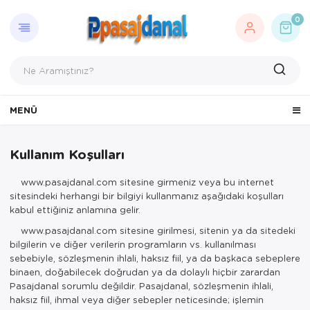
GERI DÖN
AYDINL
ELEKTR
KOZMETI
0
Aydınlatma
Fener
Hava Nemlend
DEXE Ürünler
Bıçaklar ve Çakılar
Kulaklıklar
El, Ayak, Tır
Deniz Gözlükleri
Nostaljik Ra
Kişisel Bakım
MENÜ
DÜRBÜN
Powerbank
Losyon
Kullanım Koşulları
Eğitici Oyuncaklar
Şarj Aletleri
R&D Ürünleri
www.pasajdanal.com sitesine girmeniz veya bu internet
Elektronik
Tıraş Makines
Vücut Spreyi
sitesindeki herhangi bir bilgiyi kullanmanız aşağıdaki koşulları
kabul ettiğiniz anlamına gelir.
LEGO
www.pasajdanal.com sitesine girilmesi, sitenin ya da sitedeki
bilgilerin ve diğer verilerin programların vs. kullanılması
Oda Kokusu
sebebiyle, sözleşmenin ihlali, haksız fiil, ya da başkaca sebeplere
binaen, doğabilecek doğrudan ya da dolaylı hiçbir zarardan
Peluş Kulaklıklar
Pasajdanal sorumlu değildir. Pasajdanal, sözleşmenin ihlali,
haksız fiil, ihmal veya diğer sebepler neticesinde; işlemin