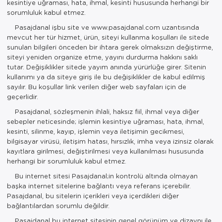
Yöresel Elbise
kesintiye uğraması, hata, ihmal, kesinti hususunda herhangi bir
sorumluluk kabul etmez.
Kozmetik, Kişisel Bakım ve Sağlık
Pasajdanal işbu site ve www.pasajdanal.com uzantısında
mevcut her tür hizmet, ürün, siteyi kullanma koşulları ile sitede
sunulan bilgileri önceden bir ihtara gerek olmaksızın değiştirme,
siteyi yeniden organize etme, yayını durdurma hakkını saklı
tutar. Değişiklikler sitede yayım anında yürürlüğe girer. Sitenin
kullanımı ya da siteye giriş ile bu değişiklikler de kabul edilmiş
sayılır. Bu koşullar link verilen diğer web sayfaları için de
geçerlidir.
Pasajdanal, sözleşmenin ihlali, haksız fiil, ihmal veya diğer
sebepler neticesinde; işlemin kesintiye uğraması, hata, ihmal,
kesinti, silinme, kayıp, işlemin veya iletişimin gecikmesi,
bilgisayar virüsü, iletişim hatası, hırsızlık, imha veya izinsiz olarak
kayıtlara girilmesi, değiştirilmesi veya kullanılması hususunda
herhangi bir sorumluluk kabul etmez.
Bu internet sitesi Pasajdanal;in kontrolü altında olmayan
başka internet sitelerine bağlantı veya referans içerebilir.
Pasajdanal, bu sitelerin içerikleri veya içerdikleri diğer
bağlantılardan sorumlu değildir.
Pasajdanal bu internet sitesinin genel görünüm ve dizaynı ile