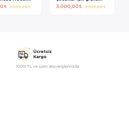
ftiş Ekibi
bulmaca yapı
00
3.000,00
9.999,00
9.999,00
5 PARÇA
taşlarıPCS:442 PARÇA
Ücretsiz
Kargo
1000 TL ve üzeri alışverişlerinizde