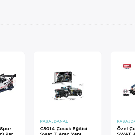
PASAJDANAL
PASAJD
 Spor
C5014 Çocuk Eğitici
Özel Ço
99 Parça
Swat T Araç Yapı
SWAT A