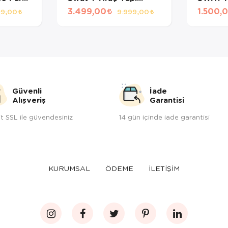
apım
Blokları Tuğla Seti
Polis Te
3.499,00
1.500,
99,00
9.999,00
Oyuncak PCS:1216
PCS:34
PARÇA
Güvenli
İade
Alışveriş
Garantisi
t SSL ile güvendesiniz
14 gün içinde iade garantisi
KURUMSAL
ÖDEME
İLETİŞİM