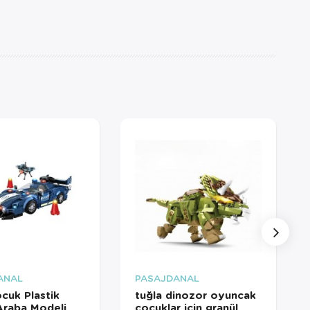
ANAL
PASAJDANAL
cuk Plastik
tuğla dinozor oyuncak
raba Modeli
çocuklar için granül