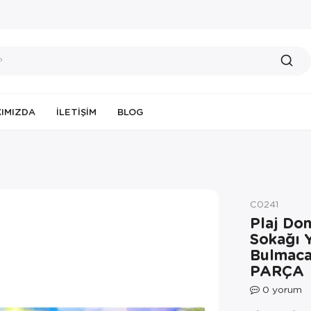
IMIZDA
İLETIŞIM
BLOG
C0241
Plaj Do
Sokağı 
Bulmaca
PARÇA
0
yorum