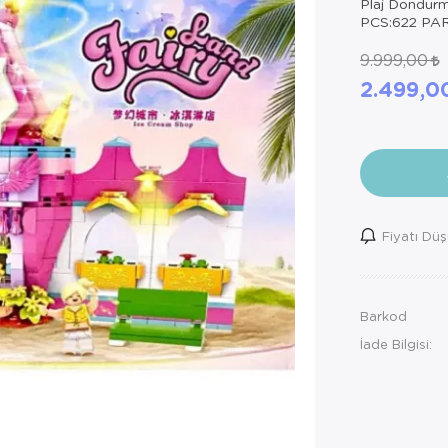
Plaj Dondurm
PCS:622 PA
9.999,00
2.499,
Fiyatı Dü
Barkod
İade Bilgisi: