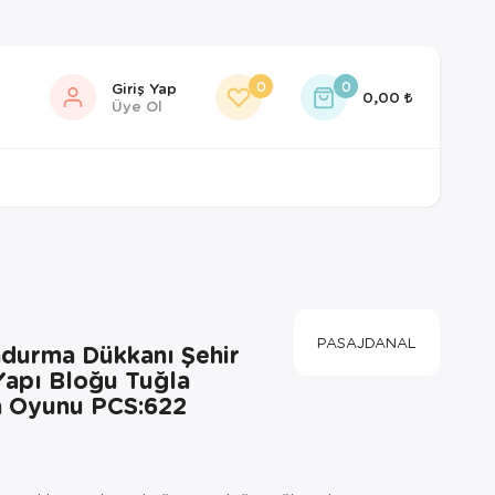
0
0
Giriş Yap
0,00
Üye Ol
PASAJDANAL
ndurma Dükkanı Şehir
Yapı Bloğu Tuğla
 Oyunu PCS:622