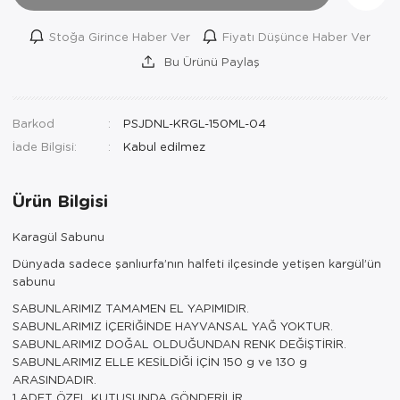
Stoğa Girince Haber Ver
Fiyatı Düşünce Haber Ver
Bu Ürünü Paylaş
Barkod
PSJDNL-KRGL-150ML-04
İade Bilgisi:
Ürün Bilgisi
Karagül Sabunu
Dünyada sadece şanlıurfa’nın halfeti ilçesinde yetişen kargül’ün
sabunu
SABUNLARIMIZ TAMAMEN EL YAPIMIDIR.
SABUNLARIMIZ İÇERİĞİNDE HAYVANSAL YAĞ YOKTUR.
SABUNLARIMIZ DOĞAL OLDUĞUNDAN RENK DEĞİŞTİRİR.
SABUNLARIMIZ ELLE KESİLDİĞİ İÇİN 150 g ve 130 g
ARASINDADIR.
1 ADET ÖZEL KUTUSUNDA GÖNDERİLİR