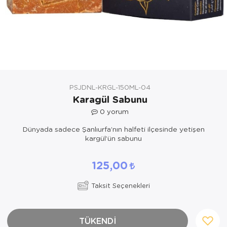
Yöresel Elbise
Kozmetik, Kişisel Bakım ve Sağlık
PSJDNL-KRGL-150ML-04
Karagül Sabunu
0
yorum
Dünyada sadece Şanlıurfa’nın halfeti ilçesinde yetişen
kargül’ün sabunu
125,00
Taksit Seçenekleri
TÜKENDİ