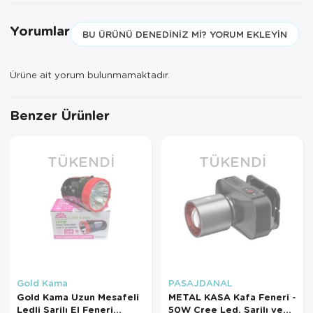
Yorumlar
BU ÜRÜNÜ DENEDINIZ MI? YORUM EKLEYIN
Ürüne ait yorum bulunmamaktadır.
Benzer Ürünler
TÜKENDI
TÜKENDI
Gold Kama
PASAJDANAL
Gold Kama Uzun Mesafeli
METAL KASA Kafa Feneri -
Ledli Şarjlı El Feneri
50W Cree Led, Şarjlı ve