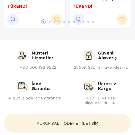
GK6665 - Kamp, Avcı,
Su Geçirmez (YURT
TÜKENDİ
TÜKENDİ
Balıkçı Feneri, Çadır
DIŞINDAN)
Lambası
Müşteri
Güvenli
Hizmetleri
Alışveriş
+90 506 192 9222
256bit SSL ile güvendesiniz
İade
Ücretsiz
Garantisi
Kargo
14 gün içinde iade garantisi
1000 TL ve üzeri
alışverişlerinizde
KURUMSAL
ÖDEME
İLETİŞİM