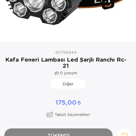
Yöresel Elbise
Kozmetik, Kişisel Bakım ve Sağlık
40756944
Kafa Feneri Lambası Led Şarjlı Ranchı Rc-
21
0
yorum
Diğer
175,00
Taksit Seçenekleri
TÜKENDİ