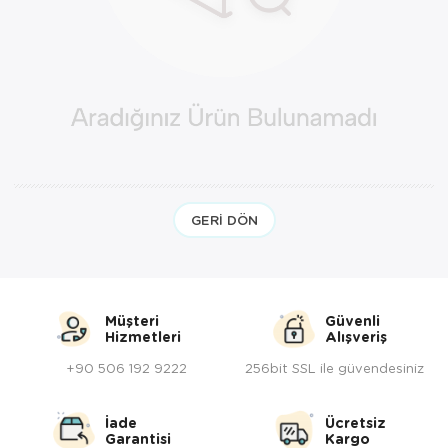
Yöresel Elbise
Kozmetik, Kişisel Bakım ve Sağlık
GERI DÖN
Müşteri
Güvenli
Hizmetleri
Alışveriş
+90 506 192 9222
256bit SSL ile güvendesiniz
İade
Ücretsiz
Garantisi
Kargo