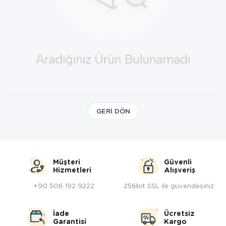
Yöresel Elbise
Kozmetik, Kişisel Bakım ve Sağlık
GERI DÖN
Müşteri
Güvenli
Hizmetleri
Alışveriş
+90 506 192 9222
256bit SSL ile güvendesiniz
İade
Ücretsiz
Garantisi
Kargo