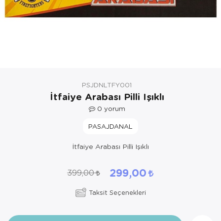
Yöresel Elbise
Kozmetik, Kişisel Bakım ve Sağlık
PSJDNLTFY001
İtfaiye Arabası Pilli Işıklı
0
yorum
PASAJDANAL
İtfaiye Arabası Pilli Işıklı
299,00
399,00
Taksit Seçenekleri