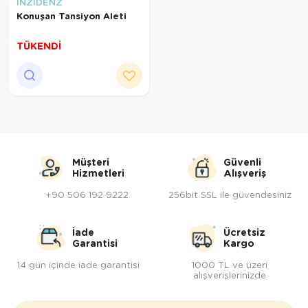
Yöresel Elbise
INZİDENZ
Konuşan Tansiyon Aleti
Kozmetik, Kişisel Bakım ve Sağlık
TÜKENDİ
Müşteri
Güvenli
Hizmetleri
Alışveriş
+90 506 192 9222
256bit SSL ile güvendesiniz
İade
Ücretsiz
Garantisi
Kargo
14 gün içinde iade garantisi
1000 TL ve üzeri
alışverişlerinizde