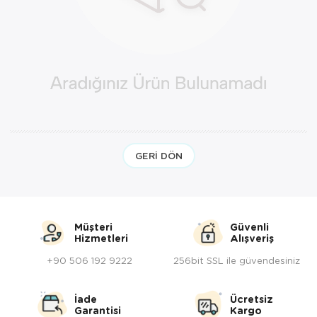
Yöresel Elbise
Kozmetik, Kişisel Bakım ve Sağlık
GERI DÖN
Müşteri
Güvenli
Hizmetleri
Alışveriş
+90 506 192 9222
256bit SSL ile güvendesiniz
İade
Ücretsiz
Garantisi
Kargo