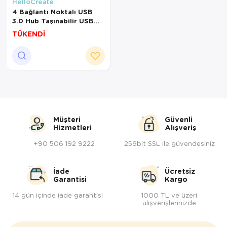
Yöresel Elbise
HelloCreate
4 Bağlantı Noktalı USB
3.0 Hub Taşınabilir USB
Kozmetik, Kişisel Bakım ve Sağlık
Hub Dağıtıcı Adaptör,
TÜKENDİ
Bireysel Açma/Kapama
Anahtarları ile, Siyah
Müşteri
Güvenli
Hizmetleri
Alışveriş
+90 506 192 9222
256bit SSL ile güvendesiniz
İade
Ücretsiz
Garantisi
Kargo
14 gün içinde iade garantisi
1000 TL ve üzeri
alışverişlerinizde