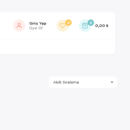
0
0
Giriş Yap
0,00
Üye Ol