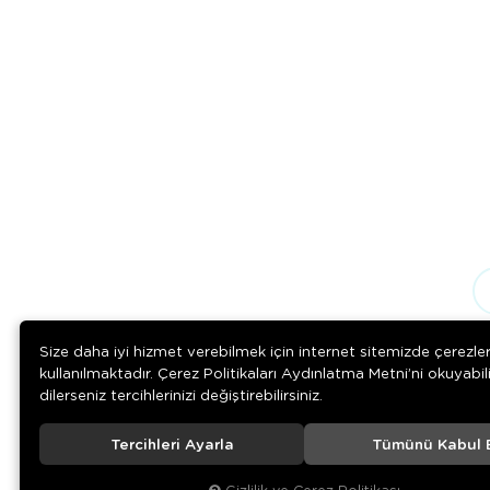
Size daha iyi hizmet verebilmek için internet sitemizde çerezle
kullanılmaktadır. Çerez Politikaları Aydınlatma Metni’ni okuyabil
dilerseniz tercihlerinizi değiştirebilirsiniz.
Tercihleri Ayarla
Tümünü Kabul 
Download on the
Download on
App Store
Google play