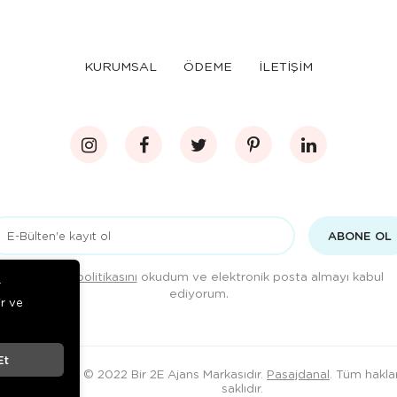
KURUMSAL
ÖDEME
İLETİŞİM
ABONE OL
Gizlilik politikasını
okudum ve elektronik posta almayı kabul
r
ediyorum.
ir ve
Et
© 2022 Bir 2E Ajans Markasıdır.
Pasajdanal
. Tüm haklar
saklıdır.