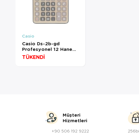
Casio
Casio Ds-2b-gd
Profesyonel 12 Hane
Masa Üstü Hesap
TÜKENDİ
Makinesi
Müşteri
Hizmetleri
+90 506 192 9222
256bi