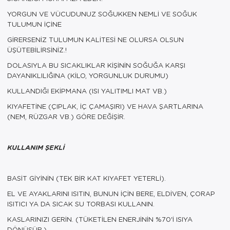
YORGUN VE VÜCUDUNUZ SOĞUKKEN NEMLİ VE SOĞUK
TULUMUN İÇİNE
GİRERSENİZ TULUMUN KALİTESİ NE OLURSA OLSUN
ÜŞÜTEBİLİRSİNİZ.!
DOLASIYLA BU SICAKLIKLAR KİŞİNİN SOĞUĞA KARŞI
DAYANIKLILIĞINA (KİLO, YORGUNLUK DURUMU)
KULLANDIĞI EKİPMANA (ISI YALITIMLI MAT VB.)
KIYAFETİNE (ÇIPLAK, İÇ ÇAMAŞIRI) VE HAVA ŞARTLARINA
(NEM, RÜZGAR VB.) GÖRE DEĞİŞİR.
KULLANIM ŞEKLİ
BASİT GİYİNİN (TEK BİR KAT KIYAFET YETERLİ).
EL VE AYAKLARINI ISITIN, BUNUN İÇİN BERE, ELDİVEN, ÇORAP
ISITICI YA DA SICAK SU TORBASI KULLANIN.
KASLARINIZI GERİN. (TÜKETİLEN ENERJİNİN %70'İ ISIYA
DÖNÜŞÜR.)