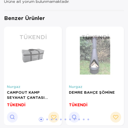
Ürüne ait yorum bulunmamaktadır.
Benzer Ürünler
TÜKENDI
TÜKENDI
Nurgaz
Nurgaz
CAMPOUT KAMP
DEMRE BAHÇE ŞÖMİNE
SEYAHAT ÇANTASI
KÜÇÜK
TÜKENDİ
TÜKENDİ