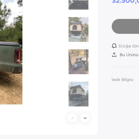
32.500
Stoğa Gir
Bu Ürünü
İade Bilgisi: