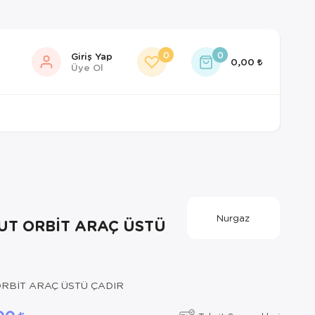
0
0
Giriş Yap
0,00
Üye Ol
Nurgaz
T ORBİT ARAÇ ÜSTÜ
RBİT ARAÇ ÜSTÜ ÇADIR