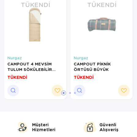
TÜKENDI
TÜKENDI
Nurgaz
Nurgaz
CAMPOUT 4 MEVSİM
CAMPOUT PİKNİK
TULUM SÖKÜLEBİLİR
ÖRTÜSÜ BÜYÜK
İÇLİKLİ
TÜKENDİ
TÜKENDİ
Müşteri
Güvenli
Hizmetleri
Alışveriş