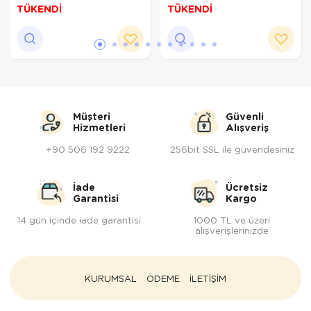
20 Cm
TÜKENDİ
TÜKENDİ
Müşteri
Güvenli
Hizmetleri
Alışveriş
+90 506 192 9222
256bit SSL ile güvendesiniz
İade
Ücretsiz
Garantisi
Kargo
14 gün içinde iade garantisi
1000 TL ve üzeri
alışverişlerinizde
KURUMSAL
ÖDEME
İLETİŞİM