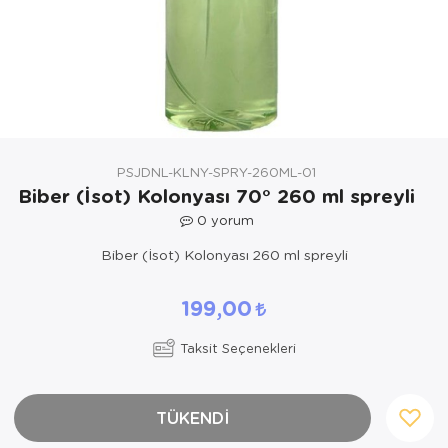
Yöresel Elbise
Kozmetik, Kişisel Bakım ve Sağlık
PSJDNL-KLNY-SPRY-260ML-01
Biber (İsot) Kolonyası 70° 260 ml spreyli
0
yorum
Biber (İsot) Kolonyası 260 ml spreyli
199,00
Taksit Seçenekleri
TÜKENDİ