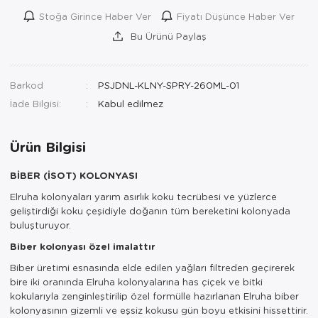
Stoğa Girince Haber Ver
Fiyatı Düşünce Haber Ver
Bu Ürünü Paylaş
Barkod
PSJDNL-KLNY-SPRY-260ML-01
İade Bilgisi:
Ürün Bilgisi
BİBER (İSOT) KOLONYASI
Elruha kolonyaları yarım asırlık koku tecrübesi ve yüzlerce
geliştirdiği koku çeşidiyle doğanın tüm bereketini kolonyada
buluşturuyor.
Biber kolonyası özel imalattır
Biber üretimi esnasında elde edilen yağları filtreden geçirerek
bire iki oranında Elruha kolonyalarına has çiçek ve bitki
kokularıyla zenginleştirilip özel formülle hazırlanan Elruha biber
kolonyasının gizemli ve eşsiz kokusu gün boyu etkisini hissettirir.