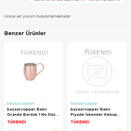
Ürüne ait yorum bulunmamaktadır.
Benzer Ürünler
TÜKENDI
TÜKENDI
bazaarcopper
bazaarcopper
bazaarcopper Bakır
bazaarcopper Bakır
Grande Bardak 1 No Düz
Piyade İskender Kebap
500 Ml 2li Takım Skoç
Kayık Sunum Tabağı 25
TÜKENDİ
TÜKENDİ
bazaarcopper0498-24
Cm El Dövme Oksit
bazaarcopper4418-3