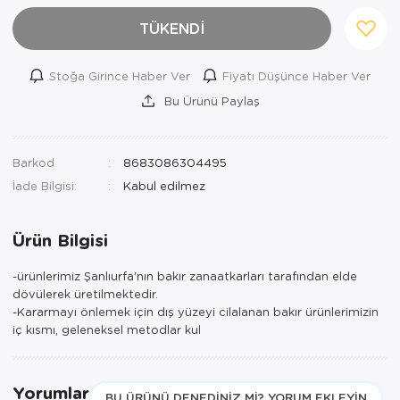
TÜKENDİ
Stoğa Girince Haber Ver
Fiyatı Düşünce Haber Ver
Bu Ürünü Paylaş
Barkod
8683086304495
İade Bilgisi:
Ürün Bilgisi
-ürünlerimiz Şanlıurfa'nın bakır zanaatkarları tarafından elde
dövülerek üretilmektedir.
-Kararmayı önlemek için dış yüzeyi cilalanan bakır ürünlerimizin
iç kısmı, geleneksel metodlar kul
Yorumlar
BU ÜRÜNÜ DENEDINIZ MI? YORUM EKLEYIN