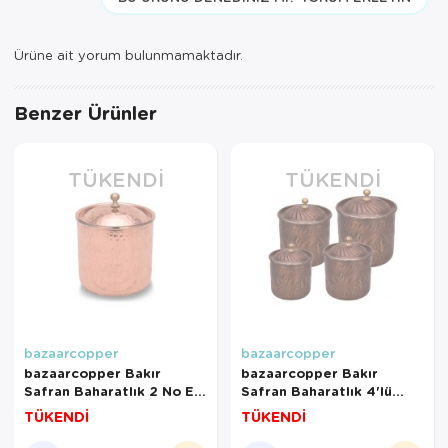
Ürüne ait yorum bulunmamaktadır.
Benzer Ürünler
TÜKENDI
TÜKENDI
bazaarcopper
bazaarcopper
bazaarcopper Bakır
bazaarcopper Bakır
Safran Baharatlık 2 No El
Safran Baharatlık 4'lü
Dövme Kırmızı
Takım El İşleme Oksit
TÜKENDİ
TÜKENDİ
bazaarcopper0002-1
bazaarcopper0010-3