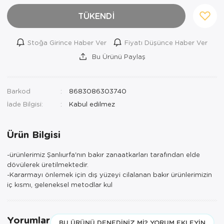
TÜKENDİ
Stoğa Girince Haber Ver
Fiyatı Düşünce Haber Ver
Bu Ürünü Paylaş
Barkod
8683086303740
İade Bilgisi:
Ürün Bilgisi
-ürünlerimiz Şanlıurfa'nın bakır zanaatkarları tarafından elde
dövülerek üretilmektedir.
-Kararmayı önlemek için dış yüzeyi cilalanan bakır ürünlerimizin
iç kısmı, geleneksel metodlar kul
Yorumlar
BU ÜRÜNÜ DENEDINIZ MI? YORUM EKLEYIN