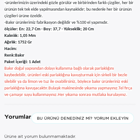
-ürünlerimizin üzerindeki gözle görülür ve birbirinden farklı çizgiler, her bir
ürünün tek tek elde yapılmasından kaynaklıdır; bu nedenle her bir ürünün
çizgileri ürüne özeldir.
-Bakır ürünlerimiz fabrikasyon değildir ve %100 el yapımıdır.
ölçüler: En: 22,7 Cm - Boy: 37,7 - Yükseklik; 20 Cm
Kalınlık: 1,05 Mm
Ağırlık: 1752 Gr
Hacim:
Renk:Bakır
Paket İçeriği: 1 Adet
Bakır doğal yapısından dolayı kullanıma bağlı olarak parlaklığını
kaybedebilir, ürünleri eski parlaklığına kavuşturmak için sirkeli bir bezle
silebilir ya da limon ve tuz ile ovabilirsiniz, böylece bakır ürünleriniz eski
parlaklığına kavuşacaktır.
Bulaşık makinesinde yıkama yapmayınız.Tel fırça
ve çamaşır suyu kullanmayınız.Her yıkama sonrası mutlaka kurulayınız.
Yorumlar
BU ÜRÜNÜ DENEDINIZ MI? YORUM EKLEYIN
Ürüne ait yorum bulunmamaktadır.