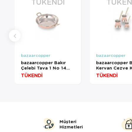
TÜKENDI
TÜKEN
bazaarcopper
bazaarcopper
bazaarcopper Bakır
bazaarcopper B
Çelebi Tava 1 No 14
Kervan Cezve 
Cm Düz Kırmızı
3'lü Takım 1-2-
TÜKENDİ
TÜKENDİ
bazaarcopper7593-1
İnce Makine D
Kırmızı
bazaarcopper12
Müşteri
Hizmetleri