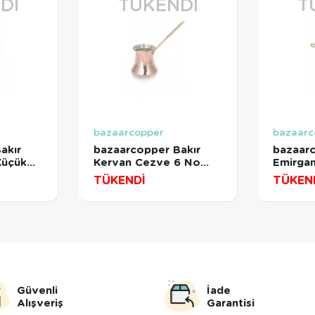
DI
TÜKENDI
T
bazaarcopper
bazaarc
akır
bazaarcopper Bakır
bazaarc
Küçük
Kervan Cezve 6 No
Emirgan
3 No
İnce 6 Fincan Makine
Cm El D
TÜKENDİ
TÜKEN
övme
Dövme Kırmızı
bazaar
bazaarcopper1224-1
33-1
Güvenli
İade
Alışveriş
Garantisi