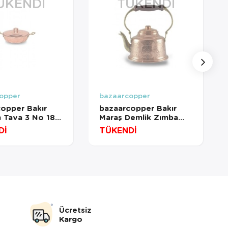
ÜKENDI
TÜKENDI
opper
bazaarcopper
opper Bakır
bazaarcopper Bakır
 Tava 3 No 18
Maraş Demlik Zımba
övme Kırmızı
İşleme Kırmızı
Dİ
TÜKENDİ
copper7599-1
bazaarcopper1960-1
Ücretsiz
Kargo