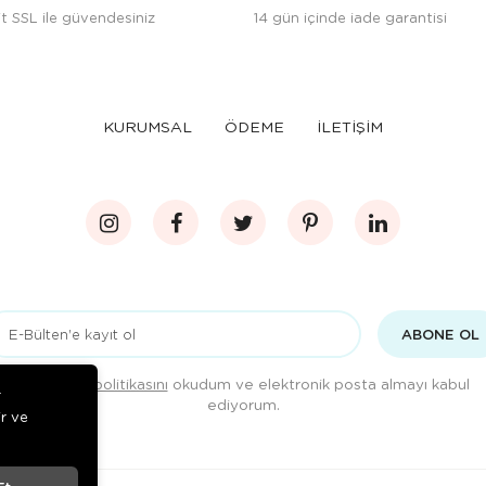
t SSL ile güvendesiniz
14 gün içinde iade garantisi
KURUMSAL
ÖDEME
İLETİŞİM
ABONE OL
Gizlilik politikasını
okudum ve elektronik posta almayı kabul
r
ediyorum.
ir ve