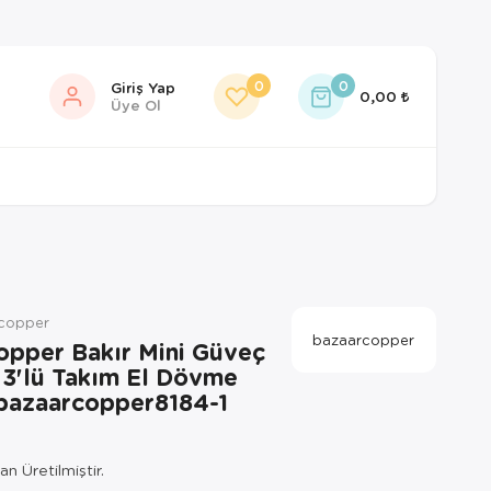
0
0
Giriş Yap
0,00
Üye Ol
rcopper
bazaarcopper
opper Bakır Mini Güveç
 3'lü Takım El Dövme
 bazaarcopper8184-1
n Üretilmiştir.