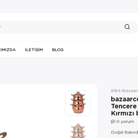
IMIZDA
İLETIŞIM
BLOG
8184-1bazaa
bazaarc
Tencere
Kırmızı
0
yorum
Doğal Bakırda