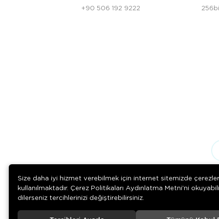
+90 506 192 9222
256bi
Size daha iyi hizmet verebilmek için internet sitemizde çerezle
kullanılmaktadır. Çerez Politikaları Aydınlatma Metni’ni okuyabil
dilerseniz tercihlerinizi değiştirebilirsiniz.