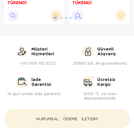
Kepçeli Takım Makine
cm El Dövme Nikel
TÜKENDİ
TÜKENDİ
Dövme Kırmızı
bazaarcopper4054-2
bazaarcopper2586-1
Müşteri
Güvenli
Hizmetleri
Alışveriş
+90 506 192 9222
256bit SSL ile güvendesiniz
İade
Ücretsiz
Garantisi
Kargo
14 gün içinde iade garantisi
1000 TL ve üzeri
alışverişlerinizde
KURUMSAL
ÖDEME
İLETİŞİM