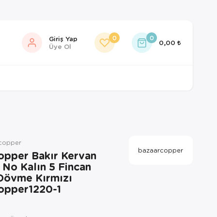
0
0
Giriş Yap
0,00
Üye Ol
rcopper
bazaarcopper
opper Bakır Kervan
 No Kalın 5 Fincan
Dövme Kırmızı
opper1220-1