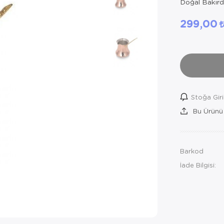
Doğal Bakırda
299,00
Stoğa Gir
Bu Ürünü
Barkod
İade Bilgisi: