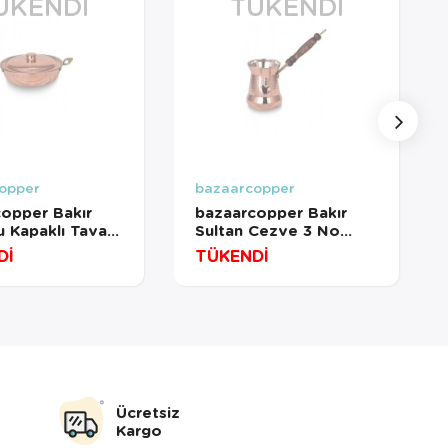
ÜKENDI
TÜKENDI
opper
bazaarcopper
opper Bakır
bazaarcopper Bakır
 Kapaklı Tava 4
Sultan Cezve 3 No
Cm El Dövme
Kalın Ahşap Kulp 4
Dİ
TÜKENDİ
Fincan Makine Dövme
copper7579-1
Kırmızı
bazaarcopper1252-1
Ücretsiz
Kargo