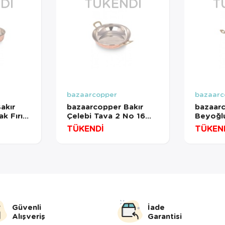
DI
TÜKENDI
T
bazaarcopper
bazaarc
akır
bazaarcopper Bakır
bazaarc
k Fırın
Çelebi Tava 2 No 16
Beyoğlu
l
Cm Düz Kırmızı
No 24 
TÜKENDİ
TÜKEN
bazaarcopper7594-1
Kırmızı
823-1
bazaar
Güvenli
İade
Alışveriş
Garantisi