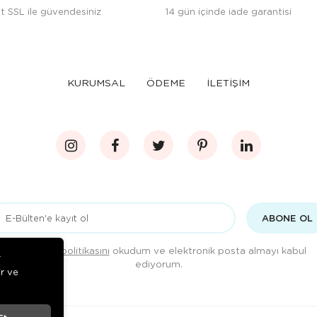
t SSL ile güvendesiniz
14 gün içinde iade garantisi
KURUMSAL
ÖDEME
İLETİŞİM
ABONE OL
Gizlilik politikasını
okudum ve elektronik posta almayı kabul
r
ediyorum.
ir ve