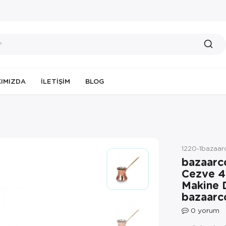
IMIZDA
İLETIŞIM
BLOG
1220-1bazaa
bazaarc
Cezve 4
Makine 
bazaarc
0
yorum