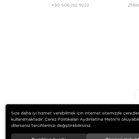
+90 506 192 9222
256bi
Size daha iyi hizmet verebilmek için internet sitemizde çerezle
kullanılmaktadır. Çerez Politikaları Aydınlatma Metni’ni okuyabil
dilerseniz tercihlerinizi değiştirebilirsiniz.