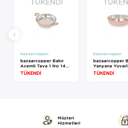
TÜKENDI
TÜKEN
bazaarcopper
bazaarcopper
bazaarcopper Bakır
bazaarcopper B
Acemli Tava 1 No 14
Yanyana Yuvarla
Cm El Dövme Kırmızı
Tepsisi 30 Cm E
TÜKENDİ
TÜKENDİ
bazaarcopper7581-1
Dövme Kırmızı
bazaarcopper4
Müşteri
Hizmetleri