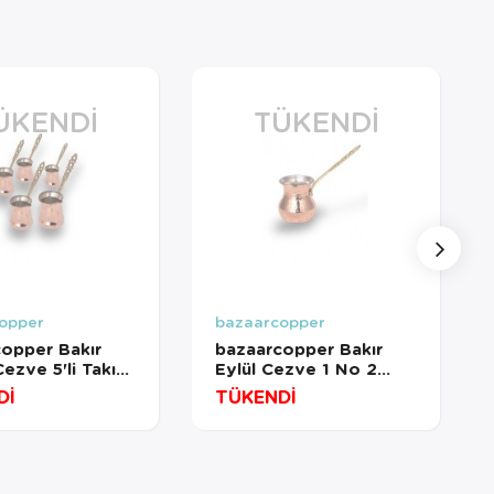
ÜKENDI
TÜKENDI
opper
bazaarcopper
opper Bakır
bazaarcopper Bakır
Cezve 5'li Takım
Eylül Cezve 1 No 2
rinç Kulp Makine
Fincan Makine Dövme
Dİ
TÜKENDİ
Kırmızı
Kırmızı
copper1205-1
bazaarcopper1227-1