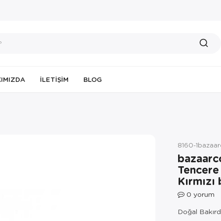
IMIZDA
İLETIŞIM
BLOG
8160-1bazaa
bazaarc
Tencere
Kırmızı
0
yorum
Doğal Bakırda