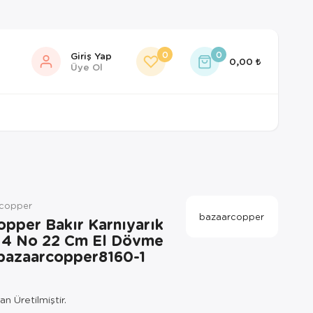
0
0
Giriş Yap
0,00
Üye Ol
rcopper
bazaarcopper
opper Bakır Karnıyarık
 4 No 22 Cm El Dövme
 bazaarcopper8160-1
n Üretilmiştir.