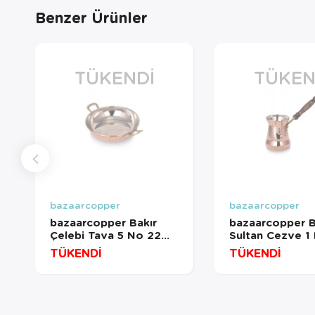
Benzer Ürünler
TÜKENDI
TÜKEN
bazaarcopper
bazaarcopper
bazaarcopper Bakır
bazaarcopper B
Çelebi Tava 5 No 22
Sultan Cezve 1
Cm Düz Kırmızı
Ahşap Kulp 2 F
TÜKENDİ
TÜKENDİ
bazaarcopper7596-1
Makine Dövme K
bazaarcopper1