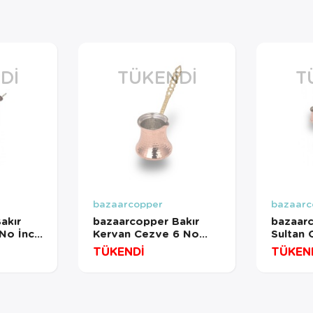
DI
TÜKENDI
T
bazaarcopper
bazaarc
akır
bazaarcopper Bakır
bazaarc
 No İnce
Kervan Cezve 6 No
Sultan 
incan
Kalın 7 Fincan Makine
İnce Pi
TÜKENDİ
TÜKEN
ırmızı
Dövme Kırmızı
Dövme 
236-1
bazaarcopper1262-1
bazaar