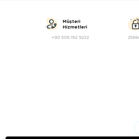
Müşteri
Hizmetleri
+90 506 192 9222
256bi