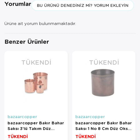
Yorumlar
BU ÜRÜNÜ DENEDINIZ MI? YORUM EKLEYIN
Ürüne ait yorum bulunmamaktadır.
Benzer Ürünler
TÜKENDI
TÜKENDI
bazaarcopper
bazaarcopper
bazaarcopper Bakır Bahar
bazaarcopper Bakır Bahar
Saksı 3'lü Takım Düz
Saksı 1 No 8 Cm Düz Oksit
Kırmızı
bazaarcopper2564-3
TÜKENDİ
TÜKENDİ
bazaarcopper2567-1