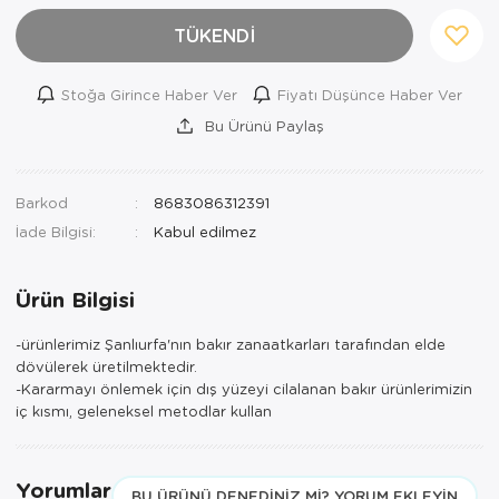
TÜKENDİ
Stoğa Girince Haber Ver
Fiyatı Düşünce Haber Ver
Bu Ürünü Paylaş
Barkod
8683086312391
İade Bilgisi:
Ürün Bilgisi
-ürünlerimiz Şanlıurfa'nın bakır zanaatkarları tarafından elde
dövülerek üretilmektedir.
-Kararmayı önlemek için dış yüzeyi cilalanan bakır ürünlerimizin
iç kısmı, geleneksel metodlar kullan
Yorumlar
BU ÜRÜNÜ DENEDINIZ MI? YORUM EKLEYIN