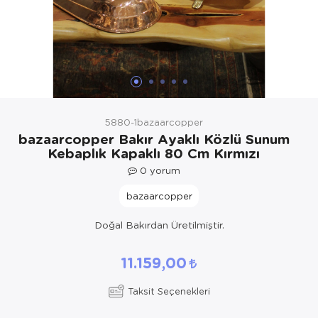
Yöresel Elbise
Kozmetik, Kişisel Bakım ve Sağlık
5880-1bazaarcopper
bazaarcopper Bakır Ayaklı Közlü Sunum
Kebaplık Kapaklı 80 Cm Kırmızı
0
yorum
bazaarcopper
Doğal Bakırdan Üretilmiştir.
11.159,00
Taksit Seçenekleri