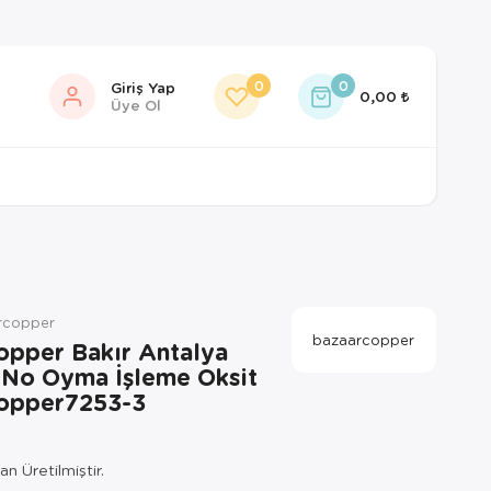
0
0
Giriş Yap
0,00
Üye Ol
rcopper
bazaarcopper
opper Bakır Antalya
2 No Oyma İşleme Oksit
opper7253-3
n Üretilmiştir.