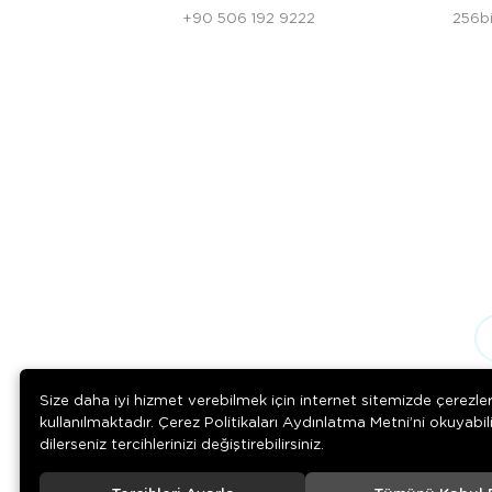
+90 506 192 9222
256bi
Size daha iyi hizmet verebilmek için internet sitemizde çerezle
kullanılmaktadır. Çerez Politikaları Aydınlatma Metni’ni okuyabil
dilerseniz tercihlerinizi değiştirebilirsiniz.