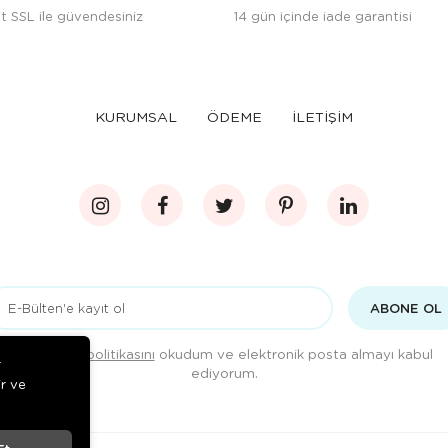
t SSL ile güvendesiniz
14 gün içinde iade garantisi
KURUMSAL
ÖDEME
İLETİŞİM
ABONE OL
Gizlilik politikasını
okudum ve elektronik posta almayı kabul
r
ediyorum.
ir ve