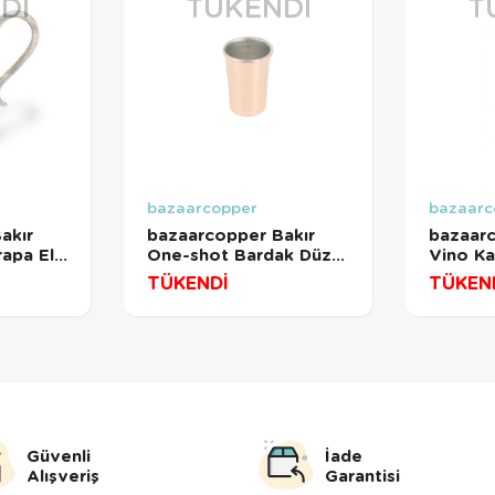
DI
TÜKENDI
T
bazaarcopper
bazaarc
akır
bazaarcopper Bakır
bazaarc
apa El
One-shot Bardak Düz
Vino K
Nikel
30 Ml 2li Takım Kırmızı
400 Ml 
TÜKENDİ
TÜKEN
451-2
bazaarcopper0484-21
bazaar
Güvenli
İade
Alışveriş
Garantisi