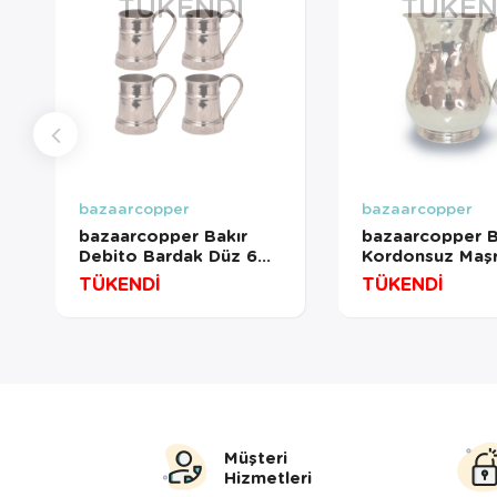
TÜKENDI
TÜKEN
bazaarcopper
bazaarcopper
bazaarcopper Bakır
bazaarcopper B
Debito Bardak Düz 600
Kordonsuz Maşr
Ml 4lü Takım Nikel
Dövme 300 Ml 
TÜKENDİ
TÜKENDİ
bazaarcopper0455-42
bazaarcopper0
Müşteri
Hizmetleri