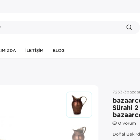
IMIZDA
İLETIŞIM
BLOG
7253-3bazaa
bazaarc
Sürahi 
bazaarc
0
yorum
Doğal Bakırda