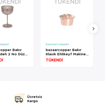
ÜKENDI
TÜKENDI
opper
bazaarcopper
opper Bakır
bazaarcopper Bakır
adeh 2 No Düz
Klasik Ehlikeyf Makine
4lü Takım Oksit
Dövme Kırmızı
Dİ
TÜKENDİ
copper0457-43
bazaarcopper3300-1
Ücretsiz
Kargo