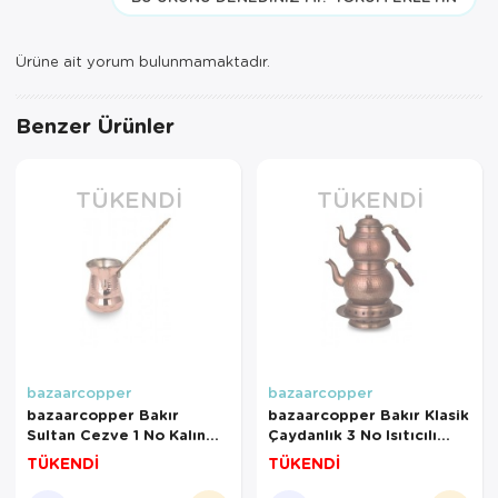
Ürüne ait yorum bulunmamaktadır.
Benzer Ürünler
TÜKENDI
TÜKENDI
bazaarcopper
bazaarcopper
bazaarcopper Bakır
bazaarcopper Bakır Klasik
Sultan Cezve 1 No Kalın
Çaydanlık 3 No Isıtıcılı
Pirinç Kulp 2 Fincan
Takım El Dövme Oksit
TÜKENDİ
TÜKENDİ
Makine Dövme Kırmızı
bazaarcopper1973-3
bazaarcopper1244-1