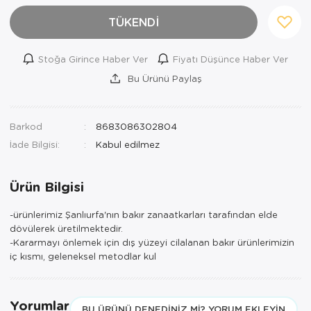
TÜKENDİ
Stoğa Girince Haber Ver
Fiyatı Düşünce Haber Ver
Bu Ürünü Paylaş
Barkod
8683086302804
İade Bilgisi:
Ürün Bilgisi
-ürünlerimiz Şanlıurfa'nın bakır zanaatkarları tarafından elde
dövülerek üretilmektedir.
-Kararmayı önlemek için dış yüzeyi cilalanan bakır ürünlerimizin
iç kısmı, geleneksel metodlar kul
Yorumlar
BU ÜRÜNÜ DENEDINIZ MI? YORUM EKLEYIN