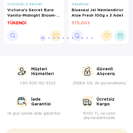
Victoria\'s Secret
Vaseline
Vıctorıa's Secret Bare
Blueseal Jel Nemlendirici
Vanilla-Midnight Bloom-
Aloe Fresh 100g x 3 Adet
Rush Vücut Spreyi Üçlü
TÜKENDİ
375,00
Set
Müşteri
Güvenli
Hizmetleri
Alışveriş
+90 506 192 9222
256bit SSL ile güvendesiniz
İade
Ücretsiz
Garantisi
Kargo
14 gün içinde iade garantisi
1000 TL ve üzeri
alışverişlerinizde