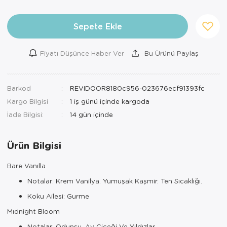
Sepete Ekle
Fiyatı Düşünce Haber Ver
Bu Ürünü Paylaş
Barkod
REVIDOOR8180c956-023676ecf91393fc
Kargo Bilgisi
1 iş günü içinde kargoda
İade Bilgisi:
Ürün Bilgisi
Bare Vanılla
Notalar: Krem Vanilya. Yumuşak Kaşmir. Ten Sıcaklığı.
Koku Ailesi: Gurme
Mıdnight Bloom
Notalar: Odunsu, Ay Çiçeği Ve Yıldızlar