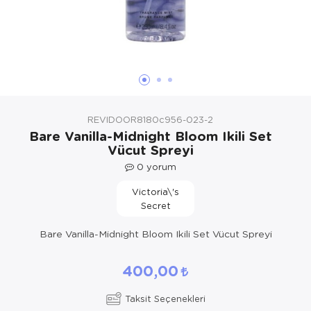
Yöresel Elbise
Kozmetik, Kişisel Bakım ve Sağlık
REVIDOOR8180c956-023-2
Bare Vanilla-Midnight Bloom Ikili Set
Vücut Spreyi
0
yorum
Victoria\'s
Secret
Bare Vanilla-Midnight Bloom Ikili Set Vücut Spreyi
400,00
Taksit Seçenekleri