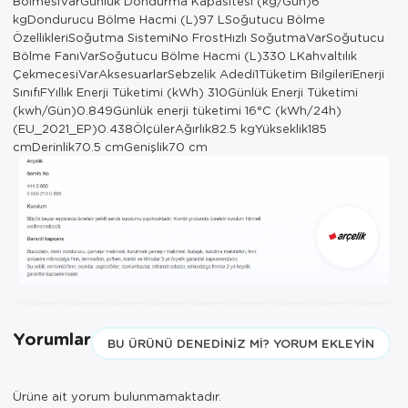
BölmesiVarGünlük Dondurma Kapasitesi (kg/Gün)6
kgDondurucu Bölme Hacmi (L)97 LSoğutucu Bölme
ÖzellikleriSoğutma SistemiNo FrostHızlı SoğutmaVarSoğutucu
Bölme FanıVarSoğutucu Bölme Hacmi (L)330 LKahvaltılık
ÇekmecesiVarAksesuarlarSebzelik Adedi1Tüketim BilgileriEnerji
SınıfıFYıllık Enerji Tüketimi (kWh) 310Günlük Enerji Tüketimi
(kwh/Gün)0.849Günlük enerji tüketimi 16°C (kWh/24h)
(EU_2021_EP)0.438ÖlçülerAğırlık82.5 kgYükseklik185
cmDerinlik70.5 cmGenişlik70 cm
Yorumlar
BU ÜRÜNÜ DENEDINIZ MI? YORUM EKLEYIN
Ürüne ait yorum bulunmamaktadır.