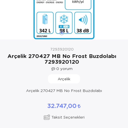
Yöresel Elbise
Kozmetik, Kişisel Bakım ve Sağlık
7293920120
Arçelik 270427 MB No Frost Buzdolabı
7293920120
0
yorum
Arçelik
Arçelik 270427 MB No Frost Buzdolabı
32.747,00
Taksit Seçenekleri