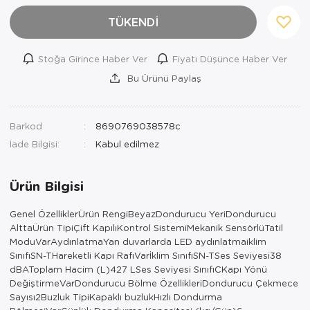
TÜKENDİ
Stoğa Girince Haber Ver
Fiyatı Düşünce Haber Ver
Bu Ürünü Paylaş
Barkod
8690769038578c
İade Bilgisi:
Ürün Bilgisi
Genel ÖzelliklerÜrün RengiBeyazDondurucu YeriDondurucu
AlttaÜrün TipiÇift KapılıKontrol SistemiMekanik SensörlüTatil
ModuVarAydınlatmaYan duvarlarda LED aydınlatmaiklim
SınıfıSN-THareketli Kapı RafıVarİklim SınıfıSN-TSes Seviyesi38
dBAToplam Hacim (L)427 LSes Seviyesi SınıfıCKapı Yönü
DeğiştirmeVarDondurucu Bölme ÖzellikleriDondurucu Çekmece
Sayısı2Buzluk TipiKapaklı buzlukHızlı Dondurma