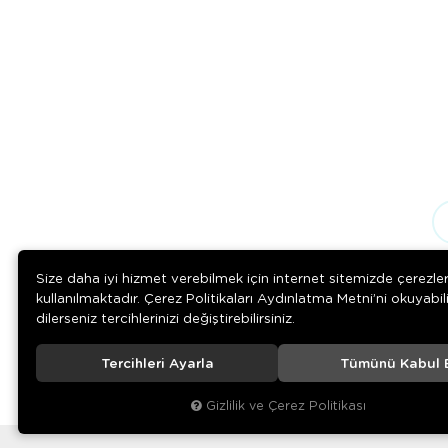
Size daha iyi hizmet verebilmek için internet sitemizde çerezle
kullanılmaktadır. Çerez Politikaları Aydınlatma Metni’ni okuyabil
dilerseniz tercihlerinizi değiştirebilirsiniz.
Tercihleri Ayarla
Tümünü Kabul 
Download on the
Download on
App Store
Google play
Gizlilik ve Çerez Politikası