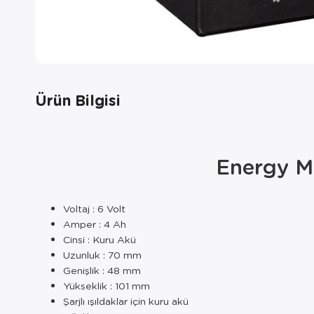
Ürün Bilgisi
Energy Mu
Voltaj : 6 Volt
Amper : 4 Ah
Cinsi : Kuru Akü
Uzunluk : 70 mm
Genişlik : 48 mm
Yükseklik : 101 mm
Şarjlı ışıldaklar için kuru akü