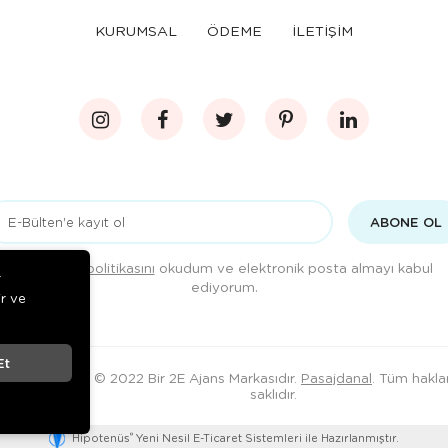
KURUMSAL
ÖDEME
İLETİŞİM
ABONE OL
Gizlilik politikasını
okudum ve elektronik posta almayı kabul
r
ediyorum.
ir ve
Et
© 2022 Bir 2E Ajans Markasıdır.
Pasajdanal
. Tüm haklar
saklıdır.
®
Hipotenüs
Yeni Nesil E-Ticaret Sistemleri ile Hazırlanmıştır.