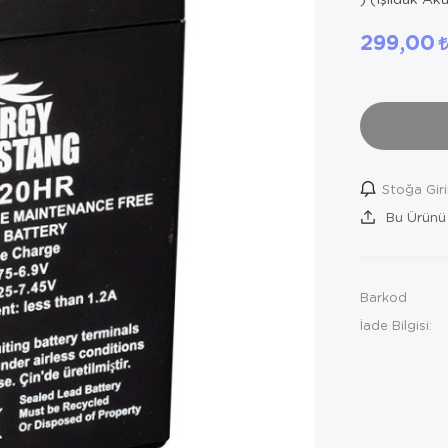
299,00
Stoğa Gir
Bu Ürünü
Barkod
İade Bilgisi: