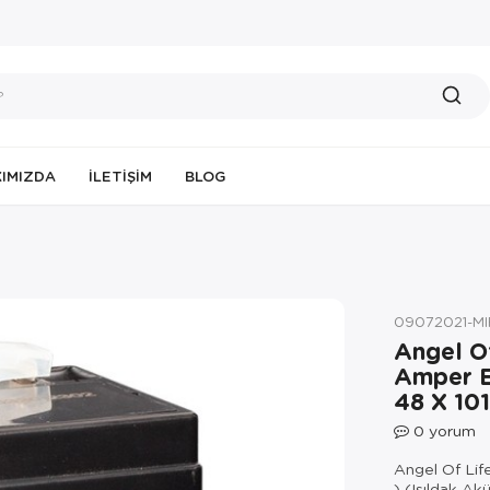
IMIZDA
İLETIŞIM
BLOG
09072021-M
Angel Of
Amper E
48 X 101
0
yorum
Angel Of Lif
) (Işıldak Ak