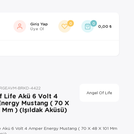
0
0
Giriş Yap
0,00
Üye Ol
IRGEAVM-BRKD-4422
Angel Of Life
 Life Akü 6 Volt 4
nergy Mustang ( 70 X
 Mm ) (Işıldak Aküsü)
e Akü 6 Volt 4 Amper Energy Mustang ( 70 X 48 X 101 Mm
üsü)