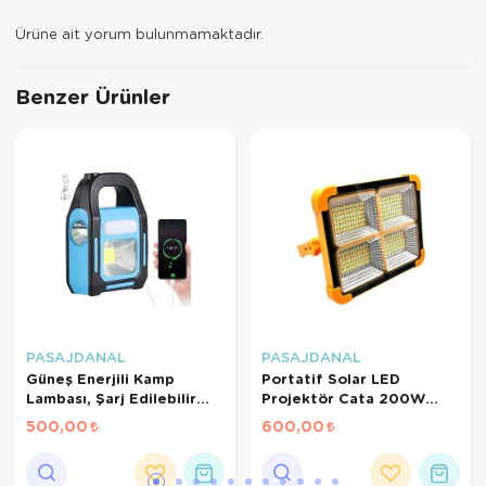
Ürüne ait yorum bulunmamaktadır.
Benzer Ürünler
PASAJDANAL
PASAJDANAL
Güneş Enerjili Kamp
Portatif Solar LED
Lambası, Şarj Edilebilir
Projektör Cata 200W
LED Lamba, Su Geçirmez,
Güneş Enerjili Seyyar LED
500,00
600,00
Taşınabilir, LED Lamba,
Işık Taşınabilir Sokak
Güç Kesintisi, Kamp, İç
Aydınlatması
Mekan, Titreme