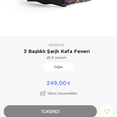
Yöresel Elbise
Kozmetik, Kişisel Bakım ve Sağlık
19596416
3 Başlıklı Şarjlı Kafa Feneri
0
yorum
Diğer
249,00
Taksit Seçenekleri
TÜKENDİ