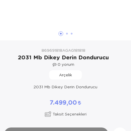
Yöresel Elbise
Kozmetik, Kişisel Bakım ve Sağlık
869691818AGAG181818
2031 Mb Dikey Derin Dondurucu
0
yorum
Arçelik
2031 Mb Dikey Derin Dondurucu
7.499,00
Taksit Seçenekleri